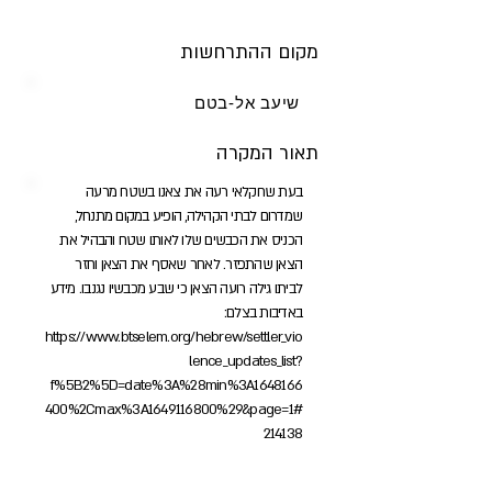
מקום ההתרחשות
שיעב אל-בטם
תאור המקרה
בעת שחקלאי רעה את צאנו בשטח מרעה
שמדרום לבתי הקהילה, הופיע במקום מתנחל,
הכניס את הכבשים שלו לאותו שטח והבהיל את
הצאן שהתפזר. לאחר שאסף את הצאן וחזר
לביתו גילה רועה הצאן כי שבע מכבשיו נגנבו. מידע
באדיבות בצלם:
https://www.btselem.org/hebrew/settler_vio
lence_updates_list?
f%5B2%5D=date%3A%28min%3A1648166
400%2Cmax%3A1649116800%29&page=1#
214138