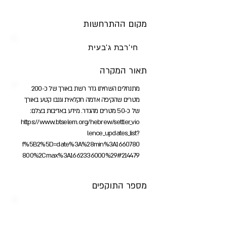
מקום ההתרחשות
חי'רבת ג'בעית
תאור המקרה
מתנחלים השחיתו גדר רשת באורך של כ-200
מטרים שהקיפה אדמה חקלאית וגנבו קטע באורך
של כ-50 מטרים מהגדר. מידע באדיבות בצלם:
https://www.btselem.org/hebrew/settler_vio
lence_updates_list?
f%5B2%5D=date%3A%28min%3A1660780
800%2Cmax%3A1662336000%29#214479
מספר התוקפים