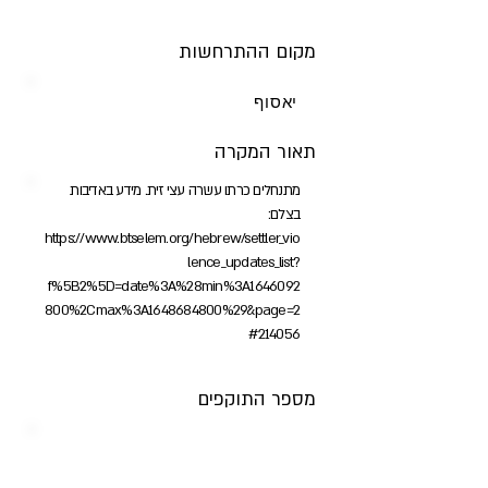
מקום ההתרחשות
יאסוף
תאור המקרה
מתנחלים כרתו עשרה עצי זית. מידע באדיבות
בצלם:
https://www.btselem.org/hebrew/settler_vio
lence_updates_list?
f%5B2%5D=date%3A%28min%3A1646092
800%2Cmax%3A1648684800%29&page=2
#214056
מספר התוקפים