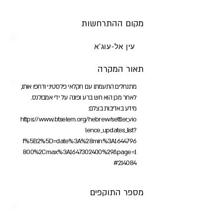
מקום ההתרחשות
עין אל-עוג'א
תאור המקרה
מתנחלים התעמתו עם חקלאי פלסטיני ודחפו אותו,
לאחר מכן הוא חש ברע ופונה על ידי אמבולנס.
מידע באדיבות בצלם:
https://www.btselem.org/hebrew/settler_vio
lence_updates_list?
f%5B2%5D=date%3A%28min%3A1644796
800%2Cmax%3A1647302400%29&page=1
#214084
מספר התוקפים