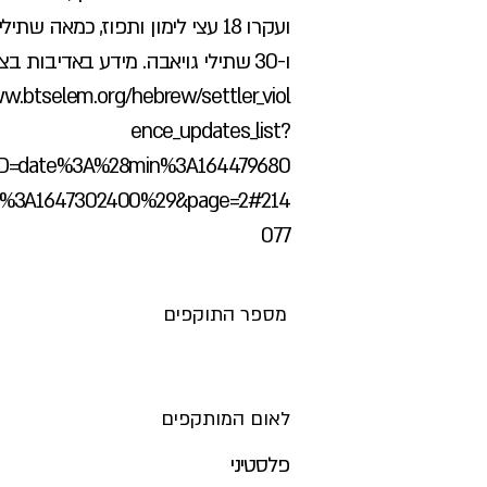
ועקרו 18 עצי לימון ותפוז, כמאה שתי
ו-30 שתילי גויאבה. מידע באדיבות בצלם:
w.btselem.org/hebrew/settler_viol
ence_updates_list?
D=date%3A%28min%3A164479680
%3A1647302400%29&page=2#214
077
מספר התוקפים
לאום המותקפים
פלסטיני