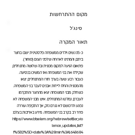
מקום ההתרחשות
סינג'ל
תאור המקרה
כ-15 נשים וילדים ממשפחה פלסטינית ישבו בחצר
ביתם, והמתינו לארוחה שלפני הצום (סוחור).
פתאום הגיעה למקום מכונית ובה שלושה מתנחלים,
שקיללו את בני המשפחה ואז המשיכו בנסיעה.
כעבור רבע שעה בערך חזרו המתנחלים, יצאו
מהמכונית והחלו ליידות אבנים לעבר בני המשפחה.
כשחלק מבני המשפחה יצאו מהחצר והתקדמו
לעברם, נמלטו המתנחלים. איש מבני המשפחה לא
נפגע ולרכושם לא נגרם נזק, אך התקיפה עוררה
פחד רב בקרב בני המשפחה. מידע באדיבות בצלם:
https://www.btselem.org/hebrew/settler_vio
lence_updates_list?
f%5B2%5D=date%3A%28min%3A1648684