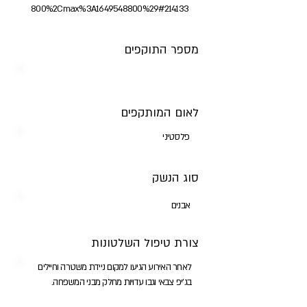
800%2Cmax%3A1649548800%29#214133
מספר התוקפים
לאום המותקפים
פלסטיני
סוג הנשק
אבנים
צורת טיפול השלטונות
לאחר האירוע הגיעו למקום ניידת משטרה וחיילים
בג'יפ צבאי וגבו עדויות מחלק מבני המשפחה.