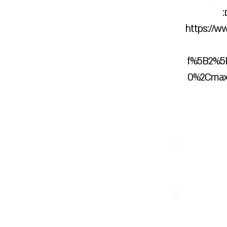
:
https://ww
f%5B2%5
0%2Cmax