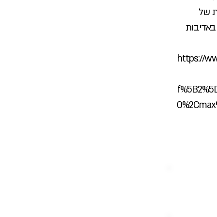
ת של
באדיבות
https://ww
f%5B2%5
0%2Cmax%