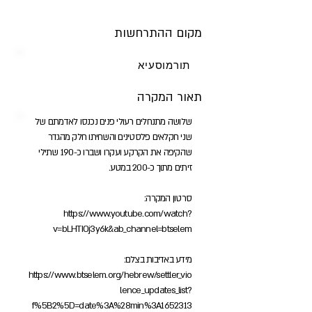
מקום ההתרחשות
תורמוסעיא
תאור המקרה
שלושה מתנחלים רעולי פנים נכנסו לאדמתם של
שני חקלאים פלסטינים והשחיתו חלק מהגדר
שהקיפה את הקרקע ועקרו ושברו כ-190 שתילי
זיתים מתוך כ-200 במטע.
סרטון המקרה:
https://www.youtube.com/watch?
v=bLHTIOj3y6k&ab_channel=btselem
מידע באדיבות בצלם:
https://www.btselem.org/hebrew/settler_vio
lence_updates_list?
f%5B2%5D=date%3A%28min%3A1652313