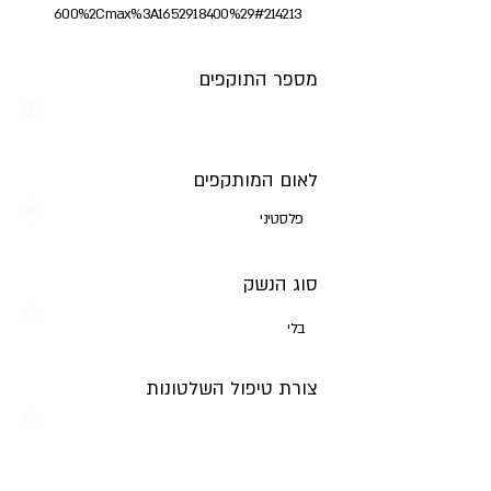
600%2Cmax%3A1652918400%29#214213
מספר התוקפים
לאום המותקפים
פלסטיני
סוג הנשק
בלי
צורת טיפול השלטונות