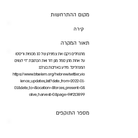
מקום ההתרחשות
קירה
תאור המקרה
מתנחלים ניקבו את צמיגיהן של 10 מכוניות וריססו
על אחת מהן סמל מגן דוד ואת הכתובת "די לצווים
המנהליים". מידע באדיבות בצלם:
https://www.btselem.org/hebrew/settler_vio
lence_updates_list?date_from=2022-01-
01&date_to=&location=&forces_present=0&
olive_harvest=0&page=9#213899
מספר התוקפים