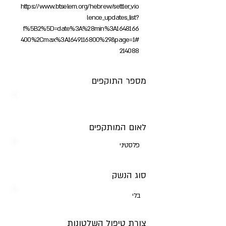
https://www.btselem.org/hebrew/settler_vio
lence_updates_list?
f%5B2%5D=date%3A%28min%3A1648166
400%2Cmax%3A1649116800%29&page=1#
214088
מספר התוקפים
לאום המותקפים
פלסטיני
סוג הנשק
בלי
צורת טיפול השלטונות