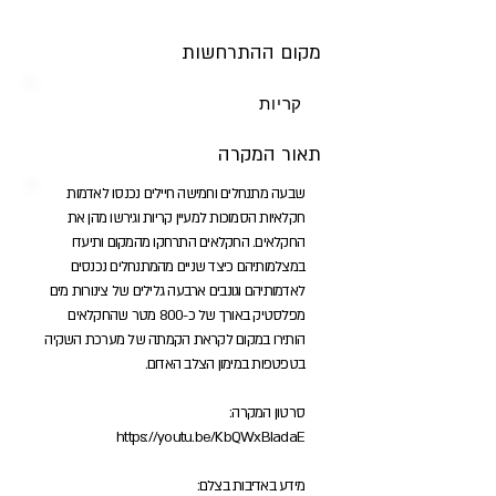
מקום ההתרחשות
קריות
תאור המקרה
שבעה מתנחלים וחמישה חיילים נכנסו לאדמות
חקלאיות הסמוכות למעיין קריות וגירשו מהן את
החקלאים. החקלאים התרחקו מהמקום ותיעדו
במצלמותיהם כיצד שניים מהמתנחלים נכנסים
לאדמותיהם וגונבים ארבעה גלילים של צינורות מים
מפלסטיק באורך של כ-800 מטר שהחקלאים
הותירו במקום לקראת הקמתה של מערכת השקיה
בטפטפות במימון הצלב האדום.
סרטון המקרה:
https://youtu.be/KbQWxBIadaE
מידע באדיבות בצלם: