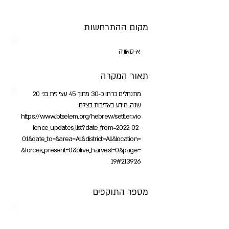
מקום ההתרחשות
א-סאוויה
תאור המקרה
מתנחלים כרתו כ-30 מתוך 45 עצי זית בני 20
שנה. מידע באדיבות בצלם:
https://www.btselem.org/hebrew/settler_vio
lence_updates_list?date_from=2022-02-
01&date_to=&area=All&district=All&location=
&forces_present=0&olive_harvest=0&page=
19#213926
מספר התוקפים