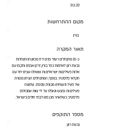
21.1.22
מקום ההתרחשות
בורין
תאור המקרה
כ-15 מתנחלים רעולי פנים ירדו מכיוון ההתנחלות
גבעת רונן לאדמות כפר בורין, זרקו אבנים ותקפו עם
אלות פעילים.ות ישראלים.ות ששתלו עצים יחד עם
חקלאי פלסטיני. בנוסף, המתנחלים הציתו מכונית
של פעיל והשחיתו מכונית נוספת. שלושה
פעילים.ות נפצעו וטופלו על ידי צוות אמבולנס
פלסטיני, כשלאחר מכן פונו לבתי חולים בישראל.
מספר התוקפים
גבעת רונן