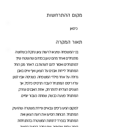
מקום ההתרחשות
כיסאן
תאור המקרה
בני המשפחה שיצאו לרעות צאן נתקלו בשלושה
מתנחלים ואחד מהם טען בפניהם שהשטח שייך
למתנחלים ואסור להם לשהות בו. לאחר מכן החל
המתנחל ליידות אבנים על הצאן, ואף איים באבן
גדולה על אחד מילדי המשפחה. כשניסה אביו לגונן
עליו ריסס המתנחל לעברו תרסיס פלפל, אך
השניים הצליחו להתרחק. אחת האבנים שזרק
המתנחל פצעה כבשה, שמתה כעבור יומיים.
למקום הגיעו ג'יפים צבאיים וניידת משטרה שהזעיק
המתנחל. הכוחות הסיעו את רועה הצאן ואת
המתנחל בנפרד לתחנת המשטרה בהתנחלות