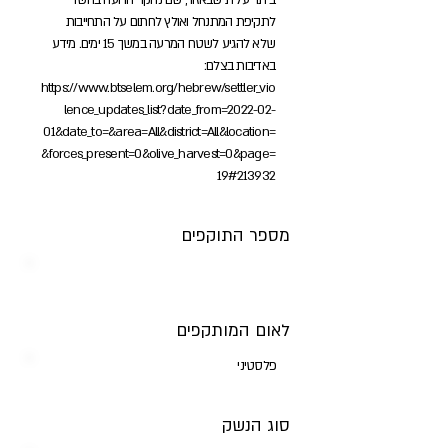
ביתר עלית שבאזור, שם נחקר הרועה בחשד
לתקיפת המתנחל ואולץ לחתום על התחייבות
שלא להגיע לשטח המרעה במשך 15 ימים. מידע
באדיבות בצלם:
https://www.btselem.org/hebrew/settler_vio
lence_updates_list?date_from=2022-02-
01&date_to=&area=All&district=All&location=
&forces_present=0&olive_harvest=0&page=
19#213932
מספר התוקפים
לאום המותקפים
פלסטיני
סוג הנשק