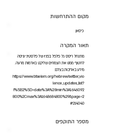
מקום ההתרחשות
כיסאן
תאור המקרה
מתנחל ריסס גל פלפל בפניו של פלסטיני וניסה
לחטוף ממנו את הצמחים שליקט באדמות מרעה.
מידע באדיבות בצלם:
https://www.btselem.org/hebrew/settler_vio
lence_updates_list?
f%5B2%5D=date%3A%28min%3A1646092
800%2Cmax%3A1648684800%29&page=2
#214040
מספר התוקפים