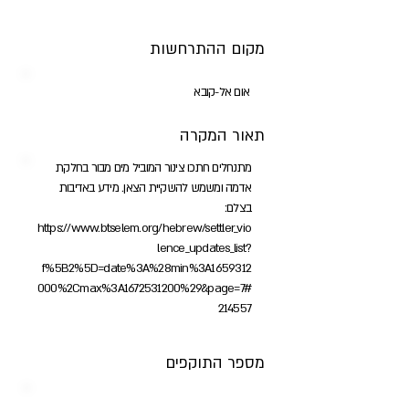
מקום ההתרחשות
אום אל-קובא
תאור המקרה
מתנחלים חתכו צינור המוביל מים מבור בחלקת
אדמה ומשמש להשקיית הצאן. מידע באדיבות
בצלם:
https://www.btselem.org/hebrew/settler_vio
lence_updates_list?
f%5B2%5D=date%3A%28min%3A1659312
000%2Cmax%3A1672531200%29&page=7#
214557
מספר התוקפים