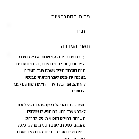
מקום ההתרחשות
חברון
תאור המקרה
עשרות מתנחלים הגיעו לשכונת א-ראס במרכז
העיר חברון, תקפו בתים באבנים, והשחיתו מכוניות
חונות בנוכחות חיילים שעמדו מנגד. תושבים
בשכונה יידו אבנים לעבר המתנחלים בניסיון
להרחיקם ואז השליך אחד החיילים רימון הלם לעבר
התושבים.
תושב שכונת ואדי אל-חסין הסמוכה הגיע למקום
לאחר שאחד התושבים הודיע לו שמכוניתו
הושחתה. החיילים דחפו אותו וניסו להרחיקו
מהמקום וכשסירב לעזוב ריסס מתנחל גז פלפל
בפניו. חיילים ושוטרים שנכחו במקום לא התערבו