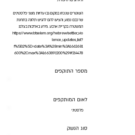
ולא הגישו לו עזרה.
השוטרים שנכחו במקום גבו עדויות משני פלסטינים
שרכבם נפגע, והציעו להם להגיש תלונה בתחנת
המשטרה בקריית ארבע. מידע באדיבות בצלם:
https://www.btselem.org/hebrew/settler_vio
lence_updates_list?
f%5B2%5D=date%3A%28min%3A1662681
600%2Cmax%3A1663891200%29#214478
מספר התוקפים
לאום המותקפים
פלסטיני
סוג הנשק