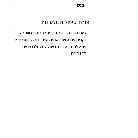
אבנים
צורת טיפול השלטונות
למחרת בבוקר הלכו השניים לתחנת המשטרה
בקריית ארבע שם נאלצו להמתין למעלה משעתיים
מחוץ לתחנה עד שהורשו להיכנס ולהגיש את
תלונותיהם.