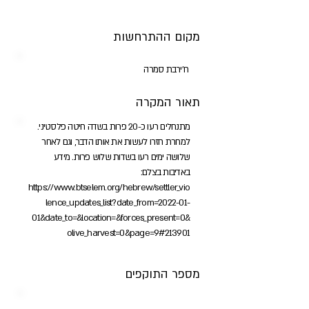
מקום ההתרחשות
ח'ירבת סמרה
תאור המקרה
מתנחלים רעו כ-20 פרות בשדה חיטה פלסטיני.
למחרת חזרו לעשות את אותו הדבר, וגם לאחר
שלושה ימים רעו בשדות שלוש פרות. מידע
באדיבות בצלם:
https://www.btselem.org/hebrew/settler_vio
lence_updates_list?date_from=2022-01-
01&date_to=&location=&forces_present=0&
olive_harvest=0&page=9#213901
מספר התוקפים