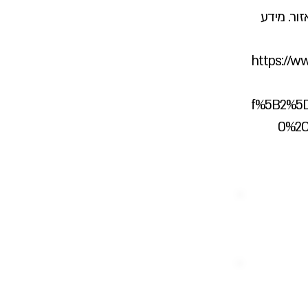
ור. מידע
https://ww
f%5B2%5D
0%2C