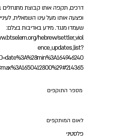
דרכים, תקפה אותו קבוצת מתנחלים ב
ופצעה אותו מעל עינו השמאלית, לעיניי 
שעמדו מנגד. מידע באדיבות בצלם:
w.btselem.org/hebrew/settler_viol
ence_updates_list?
D=date%3A%28min%3A164946240
max%3A1650412800%29#214365
מספר התוקפים
לאום המותקפים
פלסטיני