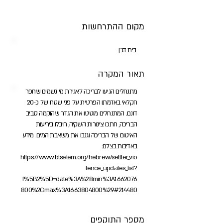
מקום ההתרחשות
בית דג'ן
תאור המקרה
מתנחלים הגיעו לבריכה לאגירת מי גשמים שחפר
חקלאי באדמתו הפרטית על פני שטח של כ-20
דונם. המתנחלים מוטטו את הגדר שהוקמה סביב
הבריכה, חתכו צינורות השקיה, חיבלו ביריעות
האיטום של הבריכה וגנבו את משאבת המים. מידע
באדיבות בצלם:
https://www.btselem.org/hebrew/settler_vio
lence_updates_list?
f%5B2%5D=date%3A%28min%3A1662076
800%2Cmax%3A1663804800%29#214480
מספר התוקפים